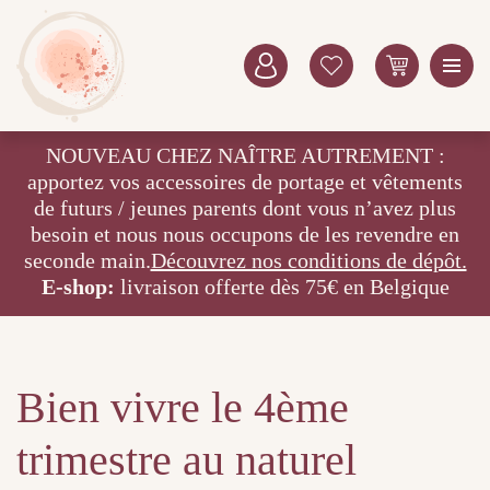
NOUVEAU CHEZ NAÎTRE AUTREMENT :
apportez vos accessoires de portage et vêtements
de futurs / jeunes parents dont vous n’avez plus
besoin et nous nous occupons de les revendre en
seconde main.
Découvrez nos conditions de dépôt.
E-shop:
livraison offerte dès 75€ en Belgique
Bien vivre le 4ème
trimestre au naturel