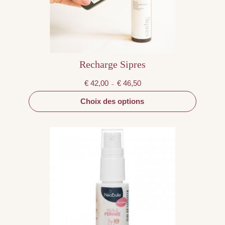
sur
la
page
du
produit
Recharge Sipres
Plage
€
42,00
€
46,50
–
de
prix :
€ 42,00
Choix des options
à
€ 46,50