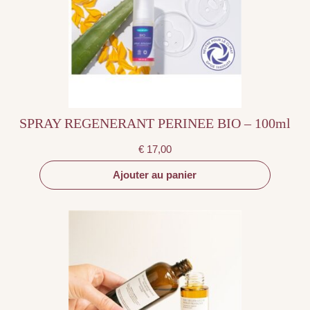
SPRAY REGENERANT PERINEE BIO – 100ml
€
17,00
Ajouter au panier
Ce
produit
a
plusieurs
variations.
Les
options
peuvent
être
choisies