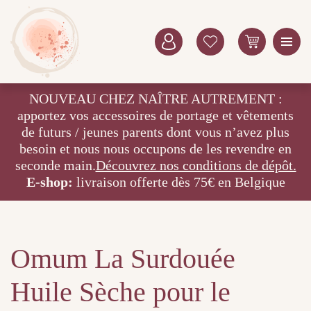
NOUVEAU CHEZ NAÎTRE AUTREMENT :
apportez vos accessoires de portage et vêtements
de futurs / jeunes parents dont vous n’avez plus
besoin et nous nous occupons de les revendre en
seconde main.
Découvrez nos conditions de dépôt.
E-shop:
livraison offerte dès 75€ en Belgique
Omum La Surdouée
Huile Sèche pour le