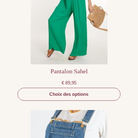
plusieurs
variations.
Les
options
peuvent
être
choisies
sur
la
page
du
produit
Pantalon Sahel
€
89,95
Choix des options
Ce
produit
a
plusieurs
variations.
Les