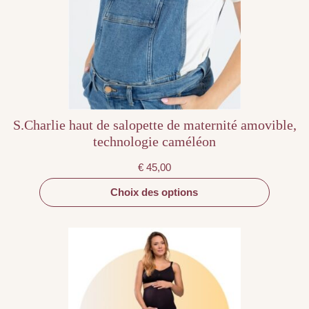
options
peuvent
être
choisies
sur
la
page
du
produit
S.Charlie haut de salopette de maternité amovible,
technologie caméléon
€
45,00
Choix des options
Ce
produit
a
plusieurs
variations.
Les
options
peuvent