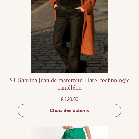
produit
a
plusieurs
variations.
Les
options
peuvent
être
choisies
sur
la
page
du
produit
ST-Sabrina jean de maternité Flare, technologie
caméléon
€
120,00
Choix des options
Ce
produit
a