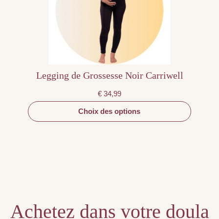
être
choisies
sur
la
page
du
produit
Legging de Grossesse Noir Carriwell
€
34,99
Choix des options
Achetez dans votre doula