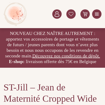
NOUVEAU CHEZ NAÎTRE AUTREMENT :
apportez vos accessoires de portage et vêtements
de futurs / jeunes parents dont vous n’avez plus
besoin et nous nous occupons de les revendre en
seconde main.
Découvrez nos conditions de dépôt.
E-shop:
livraison offerte dès 75€ en Belgique
ST-Jill – Jean de
Maternité Cropped Wide