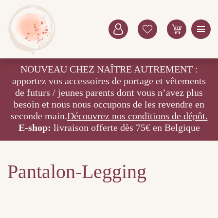
NOUVEAU CHEZ NAÎTRE AUTREMENT :
apportez vos accessoires de portage et vêtements
de futurs / jeunes parents dont vous n’avez plus
besoin et nous nous occupons de les revendre en
seconde main.
Découvrez nos conditions de dépôt.
E-shop:
livraison offerte dès 75€ en Belgique
Pantalon-Legging