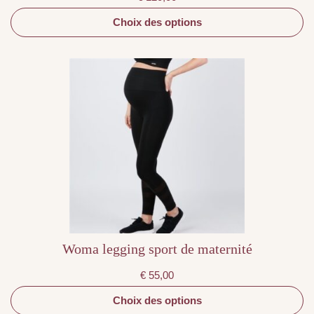
Choix des options
Ce
produit
a
plusieurs
variations.
Les
options
peuvent
être
choisies
sur
la
page
du
produit
Woma legging sport de maternité
€
55,00
Choix des options