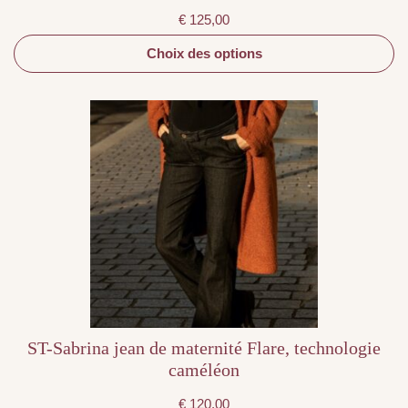
€
125,00
Choix des options
Ce
produit
a
plusieurs
variations.
Les
options
peuvent
être
choisies
sur
la
page
du
produit
ST-Sabrina jean de maternité Flare, technologie
caméléon
€
120,00