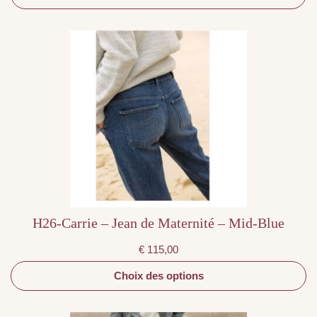
Ce
produit
a
plusieurs
variations.
Les
options
peuvent
être
choisies
sur
la
page
du
produit
H26-Carrie – Jean de Maternité – Mid-Blue
€
115,00
Choix des options
Ce