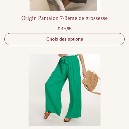
produit
Origin Pantalon 7/8ème de grossesse
€
49,95
Choix des options
Ce
produit
a
plusieurs
variations.
Les
options
peuvent
être
choisies
sur
la
page
du
produit