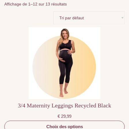
Affichage de 1–12 sur 13 résultats
Ce
produit
a
plusieurs
variations.
Les
options
peuvent
être
choisies
sur
la
page
du
produit
3/4 Maternity Leggings Recycled Black
€
29,99
Choix des options