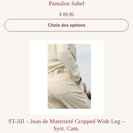
Pantalon Sahel
€
89,95
Choix des options
Ce
produit
a
plusieurs
variations.
Les
options
peuvent
être
choisies
sur
la
page
du
produit
ST-Jill – Jean de Maternité Cropped Wide Leg –
Syst. Cam.