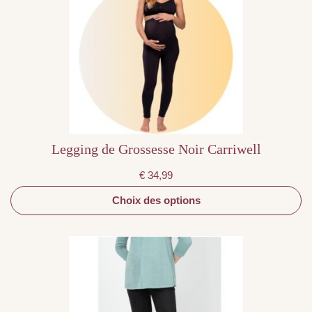
variations.
Les
options
peuvent
être
choisies
sur
la
page
du
produit
Legging de Grossesse Noir Carriwell
€
34,99
Choix des options
Ce
produit
a
plusieurs
variations.
Les
options