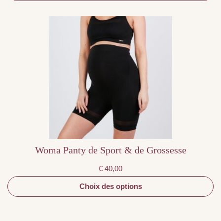
Ce
produit
a
plusieurs
variations.
Les
options
peuvent
être
choisies
sur
la
page
du
produit
Woma Panty de Sport & de Grossesse
€
40,00
Choix des options