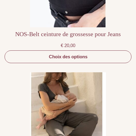
la
page
du
produit
NOS-Belt ceinture de grossesse pour Jeans
€
20,00
Choix des options
Ce
produit
a
plusieurs
variations.
Les
options
peuvent
être
choisies
sur
la
page
du