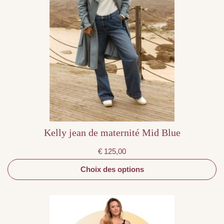
produit
a
plusieurs
variations.
Les
options
peuvent
être
choisies
sur
la
page
du
produit
Kelly jean de maternité Mid Blue
€
125,00
Choix des options
Ce
produit
a
plusieurs