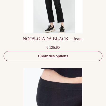
peuvent
être
choisies
sur
la
page
du
produit
NOOS-GIADA BLACK – Jeans
€
125,90
Choix des options
Ce
produit
a
plusieurs
variations.
Les
options
peuvent
être
choisies
sur