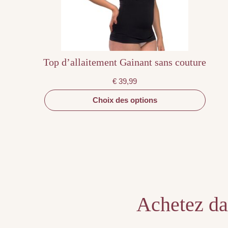
sur
la
page
du
produit
Top d’allaitement Gainant sans couture
€
39,99
Choix des options
Achetez dan