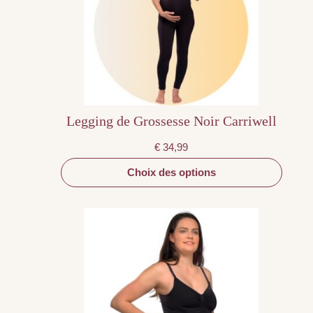
peuvent
être
choisies
sur
la
page
du
produit
Legging de Grossesse Noir Carriwell
€
34,99
Choix des options
Ce
produit
a
plusieurs
variations.
Les
options
peuvent
être
choisies