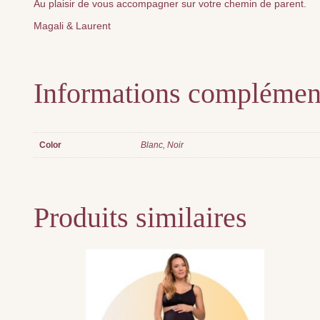
Au plaisir de vous accompagner sur votre chemin de parent.
Magali & Laurent
Informations complémen
Color
Blanc, Noir
Produits similaires
Ce
produit
a
plusieurs
variations.
Les
options