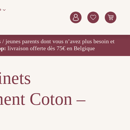
P
eunes parents dont vous n’avez plus besoin et
op:
livraison offerte dès 75€ en Belgique
inets
ment Coton –