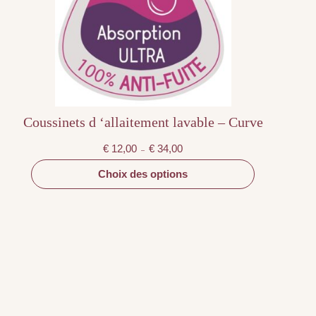
peuvent
être
choisies
sur
la
page
du
produit
Coussinets d ‘allaitement lavable – Curve
Plage
€
12,00
€
34,00
–
de
prix :
€ 12,00
Choix des options
à
€ 34,00