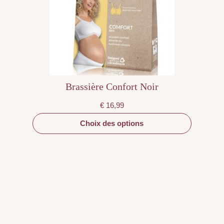
peuvent
être
choisies
sur
la
page
du
produit
Brassière Confort Noir
€
16,99
Choix des options