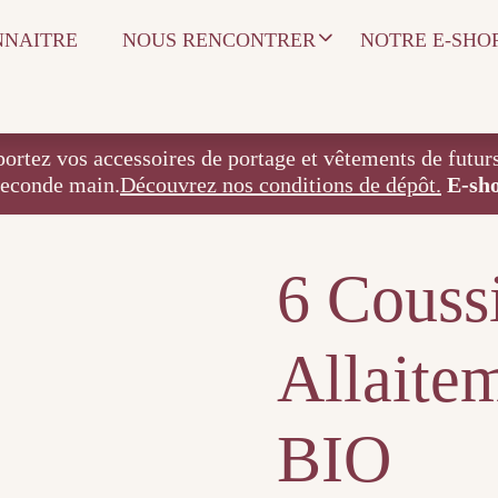
NNAITRE
NOUS RENCONTRER
NOTRE E-SHO
 accessoires de portage et vêtements de futurs / j
seconde main.
Découvrez nos conditions de dépôt.
E-sh
6 Couss
Allaite
BIO