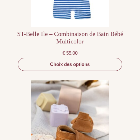
la
page
du
produit
ST-Belle Ile – Combinaison de Bain Bébé
Multicolor
€
55,00
Choix des options
Ce
produit
a
plusieurs
variations.
Les
options
peuvent
être
choisies
sur
la
page