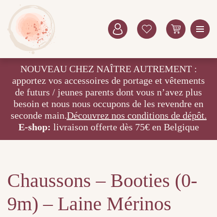
NOUVEAU CHEZ NAÎTRE AUTREMENT :
apportez vos accessoires de portage et vêtements
de futurs / jeunes parents dont vous n’avez plus
besoin et nous nous occupons de les revendre en
seconde main.
Découvrez nos conditions de dépôt.
E-shop:
livraison offerte dès 75€ en Belgique
Chaussons – Booties (0-
9m) – Laine Mérinos