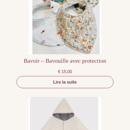
Bavoir – Bavouille avec protection
€
15,00
Lire la suite
Ce
produit
a
plusieurs
variations.
Les
options
peuvent