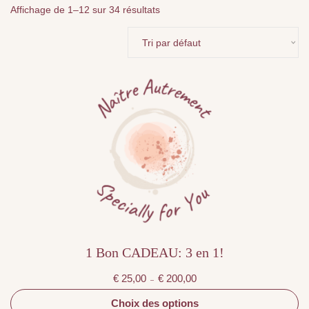
Affichage de 1–12 sur 34 résultats
Ce
produit
a
plusieurs
variations.
Les
options
peuvent
être
choisies
sur
la
page
du
produit
1 Bon CADEAU: 3 en 1!
Plage
€
25,00
€
200,00
–
de
prix :
€ 25,00
Choix des options
à