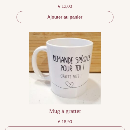
€
12,00
Ajouter au panier
Ce
produit
a
plusieurs
variations.
Les
options
peuvent
être
choisies
sur
la
page
du
produit
Mug à gratter
€
16,90