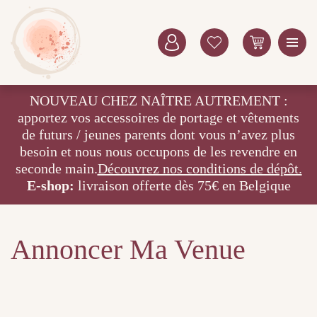
NOUVEAU CHEZ NAÎTRE AUTREMENT :
apportez vos accessoires de portage et vêtements
de futurs / jeunes parents dont vous n’avez plus
besoin et nous nous occupons de les revendre en
seconde main.
Découvrez nos conditions de dépôt.
E-shop:
livraison offerte dès 75€ en Belgique
Annoncer Ma Venue