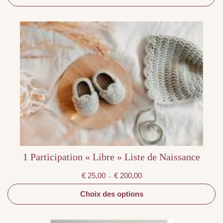
€ 200,00
Ce
produit
a
plusieurs
variations.
Les
options
peuvent
être
choisies
sur
la
page
du
produit
1 Participation « Libre » Liste de Naissance
Plage
€
25,00
€
200,00
–
de
prix :
€ 25,00
Choix des options
à
€ 200,00