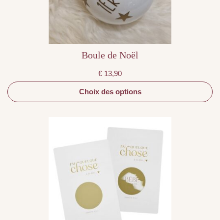
la
page
du
produit
Boule de Noël
€
13,90
Choix des options
Ce
produit
a
plusieurs
variations.
Les
options
peuvent
être
choisies
sur
la
page
du