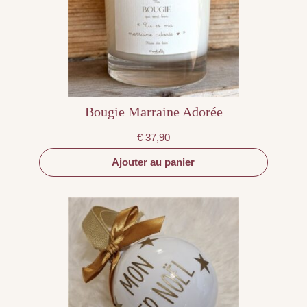
Bougie Marraine Adorée
€
37,90
Ajouter au panier
Ce
produit
a
plusieurs
variations.
Les
options
peuvent
être
choisies
sur