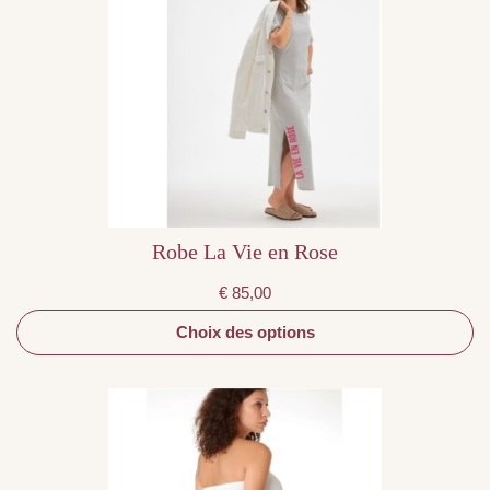
plusieurs
variations.
Les
options
peuvent
être
choisies
sur
la
page
du
produit
Robe La Vie en Rose
€
85,00
Choix des options
Ce
produit
a
plusieurs
variations.
Les