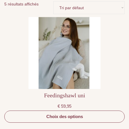
5 résultats affichés
Ce
produit
a
plusieurs
variations.
Les
options
peuvent
être
choisies
sur
la
page
du
produit
Feedingshawl uni
€
59,95
Choix des options