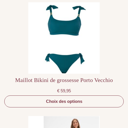
Ce
produit
a
plusieurs
variations.
Les
options
peuvent
être
choisies
sur
la
page
du
produit
Maillot Bikini de grossesse Porto Vecchio
€
59,95
Choix des options
Ce
produit
a