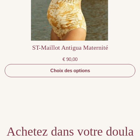
être
choisies
sur
la
page
du
produit
ST-Maillot Antigua Maternité
€
90,00
Choix des options
Achetez dans votre doula