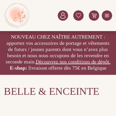
NOUVEAU CHEZ NAÎTRE AUTREMENT :
apportez vos accessoires de portage et vêtements
de futurs / jeunes parents dont vous n’avez plus
besoin et nous nous occupons de les revendre en
seconde main.
Découvrez nos conditions de dépôt.
E-shop:
livraison offerte dès 75€ en Belgique
BELLE & ENCEINTE