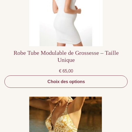
options
peuvent
être
choisies
sur
la
page
du
produit
Robe Tube Modulable de Grossesse – Taille
Unique
€
65,00
Choix des options
Ce
produit
a
plusieurs
variations.
Les
options
peuvent