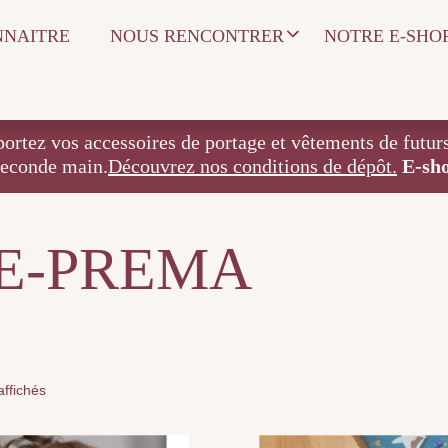
NNAITRE
NOUS RENCONTRER
NOTRE E-SHO
 accessoires de portage et vêtements de futurs / j
seconde main.
Découvrez nos conditions de dépôt.
E-sh
E-PREMA
affichés
Ce