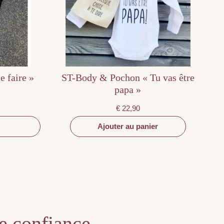
e faire »
ST-Body & Pochon « Tu vas être
papa »
€
22,90
Ajouter au panier
te confiance