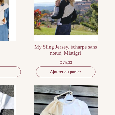
My Sling Jersey, écharpe sans
nœud, Mistigri
Plage
5
de
prix :
€
75,00
€ 149,95
à
€ 179,95
Ajouter au panier