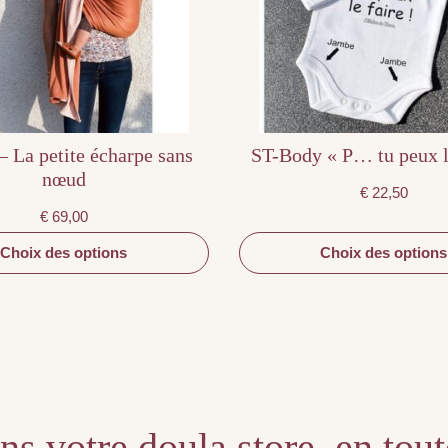
être
être
choisies
choisies
sur
sur
la
la
page
page
du
du
produit
produit
 La petite écharpe sans
ST-Body « P… tu peux l
nœud
€
22,50
€
69,00
Choix des options
Choix des options
s votre doula store, en tou