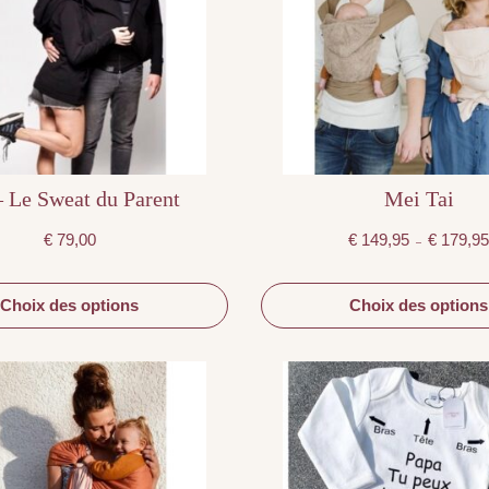
options
options
peuvent
peuvent
être
être
choisies
choisies
sur
sur
la
la
page
page
du
du
produit
produit
 Le Sweat du Parent
Mei Tai
€
79,00
€
149,95
€
179,9
–
Choix des options
Choix des options
Ce
Ce
produit
produit
a
a
plusieurs
plusieurs
variations.
variations.
Les
Les
options
options
peuvent
peuvent