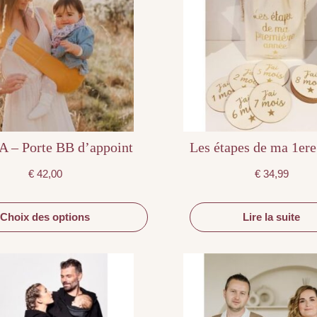
variations.
Les
options
peuvent
être
choisies
sur
la
page
du
produit
 – Porte BB d’appoint
Les étapes de ma 1er
€
42,00
€
34,99
Choix des options
Lire la suite
Ce
Ce
produit
produit
a
a
plusieurs
plusieurs
variations.
variations.
Les
Les