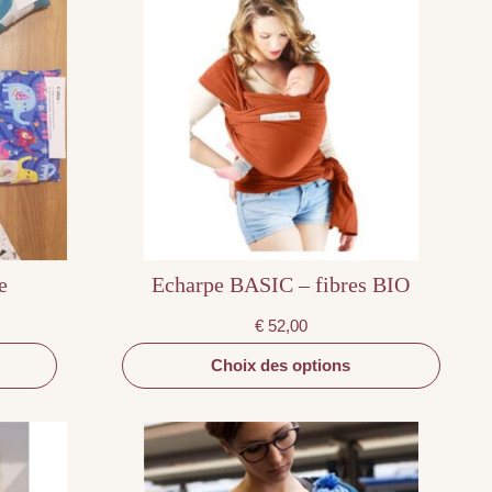
produit
a
plusieurs
variations.
Les
options
peuvent
être
choisies
sur
la
page
du
produit
e
Echarpe BASIC – fibres BIO
€
52,00
Choix des options
Ce
produit
a
plusieurs