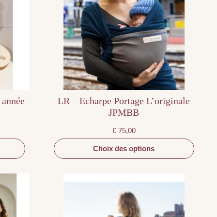
variations.
Les
options
peuvent
être
choisies
sur
la
page
du
produit
e année
LR – Echarpe Portage L’originale
JPMBB
€
75,00
Choix des options