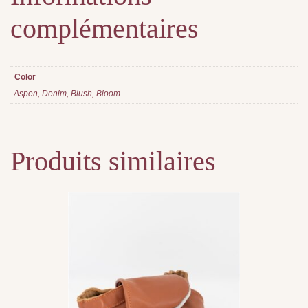
complémentaires
Color
Aspen, Denim, Blush, Bloom
Produits similaires
Ce
produit
a
plusieurs
variations.
Les
options
peuvent
être
choisies
sur