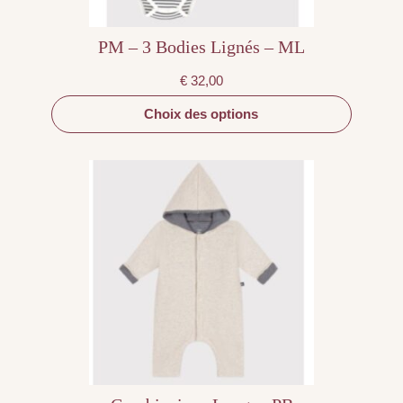
PM – 3 Bodies Lignés – ML
€
32,00
Choix des options
Ce
produit
a
plusieurs
variations.
Les
options
peuvent
être
choisies
sur
la
page
du
produit