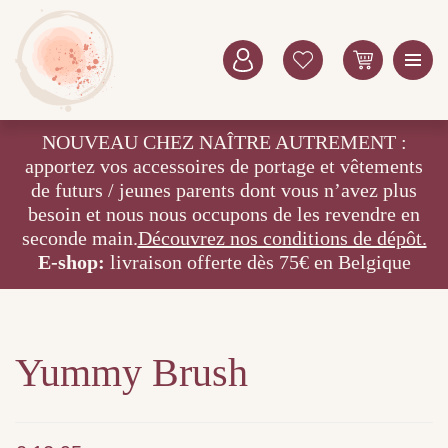
NOUVEAU CHEZ NAÎTRE AUTREMENT :
apportez vos accessoires de portage et vêtements
de futurs / jeunes parents dont vous n’avez plus
besoin et nous nous occupons de les revendre en
seconde main.
Découvrez nos conditions de dépôt.
E-shop:
livraison offerte dès 75€ en Belgique
Yummy Brush