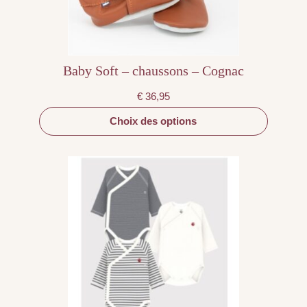
la
page
du
produit
Baby Soft – chaussons – Cognac
€
36,95
Choix des options
Ce
produit
a
plusieurs
variations.
Les
options
peuvent
être
choisies
sur
la
page
du
produit