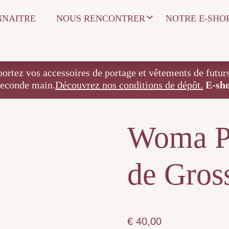
NNAITRE
NOUS RENCONTRER
NOTRE E-SHO
 accessoires de portage et vêtements de futurs / j
seconde main.
Découvrez nos conditions de dépôt.
E-sh
Woma Pa
de Gros
€
40,00