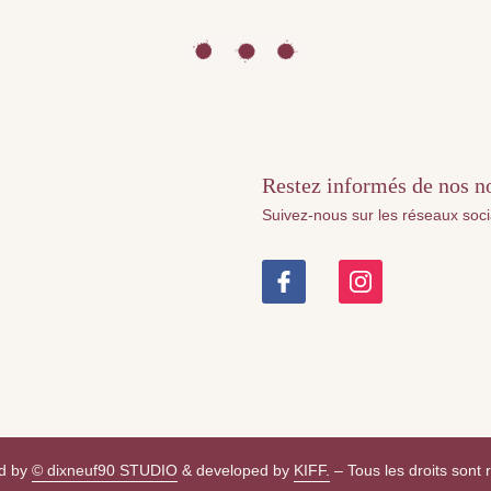
Restez informés de nos nou
Suivez-nous sur les réseaux soc
d by
© dixneuf90 STUDIO
& developed by
KIFF.
– Tous les droits sont 