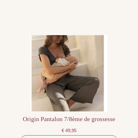
Ce
produit
a
plusieurs
variations.
Les
options
peuvent
être
choisies
sur
la
page
du
produit
Origin Pantalon 7/8ème de grossesse
€
49,95