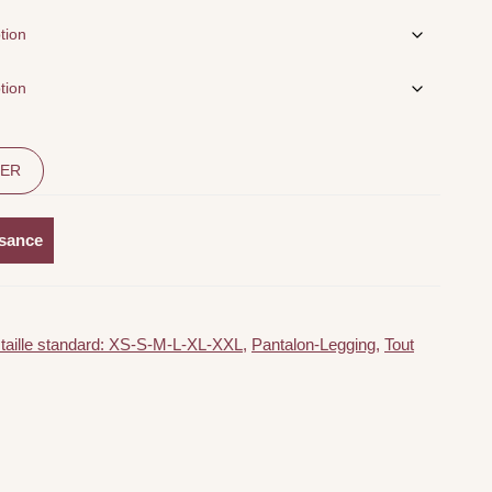
IER
ssance
 taille standard: XS-S-M-L-XL-XXL
,
Pantalon-Legging
,
Tout