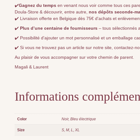
✔️
Gagnez du temps
en venant nous voir comme tous ces parents 
Doula-Store & découvrir, entre autre,
nos dépôts seconde-ma
✔️ Livraison offerte en Belgique dès 75€ d'achats et enlèvement
✔️
Plus d’une centaine de fournisseurs
– tous sélectionnés a
✔️ Possibilité d'ajouter un mot personnalisé et un emballage ca
✔️ Si vous ne trouvez pas un article sur notre site, contactez-
Au plaisir de vous accompagner sur votre chemin de parent.
Magali & Laurent
Informations complémen
Color
Noir, Bleu électrique
Size
S, M, L, XL