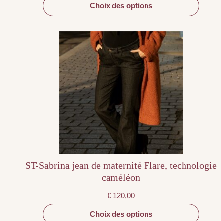
Choix des options
Ce
produit
a
plusieurs
variations.
Les
options
peuvent
être
choisies
sur
la
page
du
produit
ST-Sabrina jean de maternité Flare, technologie
caméléon
€
120,00
Choix des options