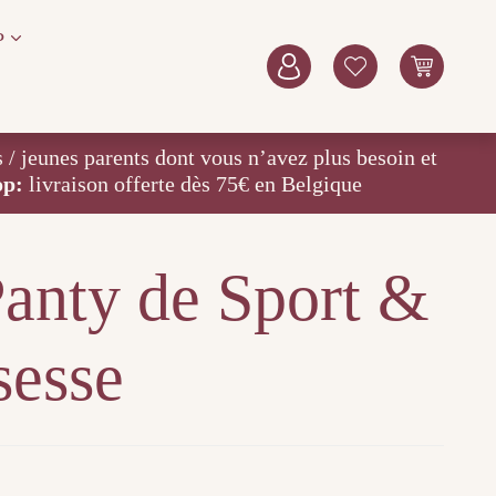
P
eunes parents dont vous n’avez plus besoin et
op:
livraison offerte dès 75€ en Belgique
nty de Sport &
sesse