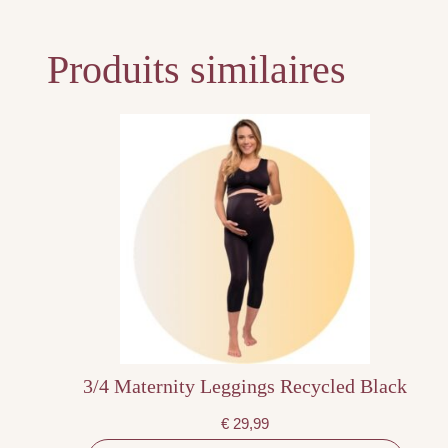
Produits similaires
Ce
produit
a
plusieurs
variations.
Les
options
peuvent
être
choisies
sur
la
page
du
produit
3/4 Maternity Leggings Recycled Black
€
29,99